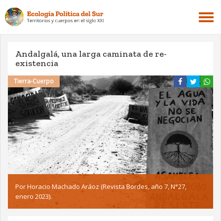
Andalgalá, una larga caminata de re-
existencia
Tierra-Cuerpo
Por Horacio Machado Aráoz (Revista Bordes, año 7, N°27,
enero 2023).